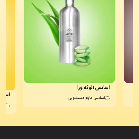
اسانس آلوئه ورا
اسانس ری
اسانس مایع دستشویی
اسا