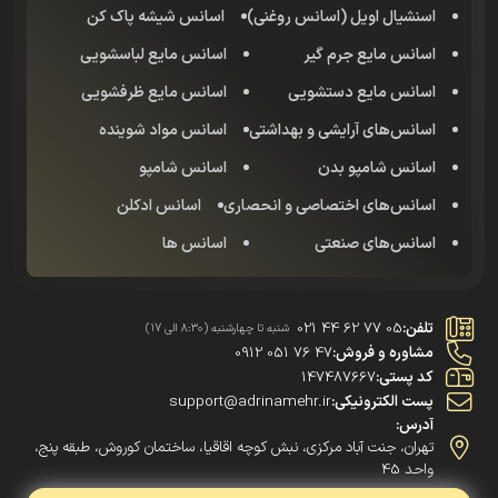
اسنشیال اویل (اسانس روغنی)
اسانس شیشه پاک کن
اسانس مایع جرم گیر
اسانس مایع لباسشویی
اسانس مایع دستشویی
اسانس مایع ظرفشویی
اسانس‌های آرایشی و بهداشتی
اسانس مواد شوینده
اسانس شامپو بدن
اسانس شامپو
اسانس‌های اختصاصی و انحصاری
اسانس‌ ادکلن
اسانس‌های صنعتی
اسانس ها
تلفن:
021 44 62 77 05
شنبه تا چهارشنبه (8:30 الی 17)
مشاوره و فروش:
0912 051 76 47
کد پستی:
147487667
پست الکترونیکی:
support@adrinamehr.ir
آدرس:
تهران، جنت آباد مرکزی، نبش کوچه اقاقیا، ساختمان کوروش، طبقه پنج،
واحد 45