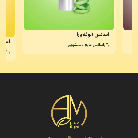
اسانس آلوئه ورا
اسانس ری
اسانس مایع دستشویی
اسا