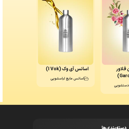
 فلاور
اسانس آی وک (I Vok)
اسانس مایع لباسشویی
دستشویی
دسته‌بندی‌ها