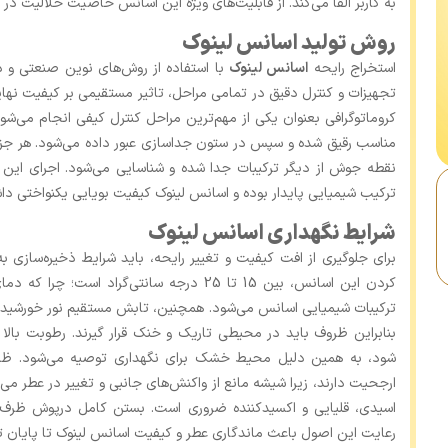
به کاربر القا می‌کند. از قابلیت‌های ویژه این اسانس خاصیت حلالیت در
روش تولید اسانس لینوک
استخراج رایحه
اسانس لینوک
با استفاده از روش‌های نوین صنعتی و 
تجهیزات و کنترل دقیق در تمامی مراحل، تاثیر مستقیمی بر کیفیت نهای
کروماتوگرافی بعنوان یکی از مهم‌ترین مراحل کنترل کیفی انجام می‌شود
مناسب رقیق شده و سپس در ستون جداسازی عبور داده می‌شود. هر جزء 
نقطه جوش از دیگر ترکیبات جدا شده و شناسایی می‌شود. اجرای این 
ترکیب شیمیایی پایدار بوده و اسانس لینوک کیفیت بویایی یکنواختی داش
شرایط نگهداری اسانس لینوک
برای جلوگیری از افت کیفیت و تغییر رایحه، باید شرایط ذخیره‌سازی به
کردن این اسانس، بین 15 تا 25 درجه سانتی‌گراد
ترکیبات شیمیایی اسانس می‌شود. همچنین، تابش مستقیم نور خورشید 
بنابراین ظروف باید در محیطی تاریک و خنک قرار گیرند. رطوبت بالا
شود، به همین دلیل محیط خشک برای نگهداری توصیه می‌شود. ظر
ارجحیت دارند، زیرا شیشه مانع از واکنش‌های جانبی و تغییر در عطر می‌
اسیدی، قلیایی و اکسیدکننده ضروری است. بستن کامل درپوش ظرف ما
رعایت این اصول باعث ماندگاری عطر و کیفیت اسانس لینوک تا پایان 