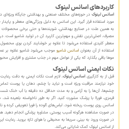
کاربردهای اسانس لینوک
اسانس لینوک
در حوزه‌های مختلف صنعتی و بهداشتی جایگاه ویژه‌ای دا
مورد استفاده قرار گیرد. این اسانس به دلیل ویژگی‌های معطر و پایدار 
به همین علت در صنایع بهداشتی، شوینده‌ها و حتی برخی محصولات آرای
مصرف، اصلی‌ترین نقش و مهم‌ترین کاربرد آن در تولید شامپو است. د
معطر کلیدی استفاده می‌شود تا علاوه بر خوشایند کردن بوی محصول، 
استفاده از آن بعنوان
اسانس شامپو
موجب می‌شود شامپو علاوه بر عملک
موها باقی بگذارد که یکی از عوامل مهم در جذب مشتری و افزایش محب
نکات ایمنی اسانس لینوک
قبل از به‌ کارگیری
اسانس لینوک
، لازم است نکات ایمنی به دقت رعایت 
خود نیازمند مراقبت ویژه است و نباید با چشم، دهان یا پوست تما
چشم‌ها، آن‌ها را به آرامی و به مدت حداقل ده دقیقه با آب خنک شس
قرمزی، فوراا با پزشک مشورت کنید. اگر به‌ طور ناخواسته بلعیده شد، 
اسانس روی پوست ریخته شود، لباس‌های آلوده را فورا تعویض کرده و ناح
در صورت مشاهده هرگونه آسیب پوستی، مشاوره پزشکی انجام دهید. هم
در صورت ورود به بینی، سریعا به محیطی با هوای تازه بروید. رعایت ای
از اسانس لینوک کمک شایانی می‌کند.