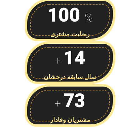
100
%
رضایت مشتری
14
+
سال سابقه درخشان
73
+
مشتریان وفادار