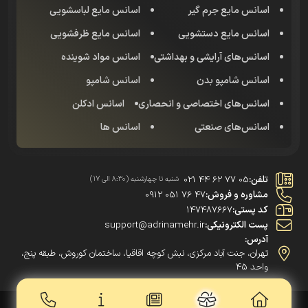
اسانس مایع جرم گیر
اسانس مایع لباسشویی
اسانس مایع دستشویی
اسانس مایع ظرفشویی
اسانس‌های آرایشی و بهداشتی
اسانس مواد شوینده
اسانس شامپو بدن
اسانس شامپو
اسانس‌های اختصاصی و انحصاری
اسانس‌ ادکلن
اسانس‌های صنعتی
اسانس ها
تلفن:
021 44 62 77 05
شنبه تا چهارشنبه (8:30 الی 17)
مشاوره و فروش:
0912 051 76 47
کد پستی:
147487667
پست الکترونیکی:
support@adrinamehr.ir
آدرس:
تهران، جنت آباد مرکزی، نبش کوچه اقاقیا، ساختمان کوروش، طبقه پنج،
واحد 45
تمام حقوق این وبسایت برای شرکت آدرینامهر محفوظ میباشد | 2021