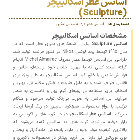
اسانس عطر اسکالیپچر
(Sculpture)
دسته‌بندی‌ها:
اسانس عطر مردانه
اسانس‌ ادکلن
مشخصات اسانس اسکالیپچر
اسانس Sculpture
یکی از شاهکارهای دنیای عطر است که در
سال 1995 توسط برند لوکس Nikos در کشور فرانسه تولید شد.
طراحی این اسانس توسط عطار معروف Michel Almairac انجام
گرفته است؛ کسی که با مهارت خاص خود، رایحه‌ای خاص و
فراموش‌نشدنی را خلق کرد. اسانس اسکالیپچر به طور ویژه برای
آقایان طراحی شده و به دلیل طراوت و خنکی ملایم آن، بهترین
انتخاب برای استفاده در روزهای گرم بهار و تابستان به شمار
می‌آید. این اسانس به صورت بی‌رنگ تولید می‌شود و هنگام
ترکیب با انواع محصولات، هیچ‌گونه تغییری در رنگ آن‌ها ایجاد
نمی‌کند.
اسانس عطر اسکالیپچر
در دو گرید های و اکونومی به
بازار عرضه می‌شود. گرید های به اسانسی گفته می‌شود که
بالاترین کیفیت مواد اولیه را دارد، رایحه‌اش ماندگارتر و پخش
بوی قوی‌تری نیز دارد. این گرید بیشتر در محصولات لاکچری و