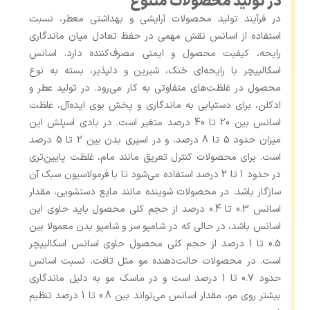
در تولید محصولات متنوع
در فرآیند تولید محصولات آرایشی و بهداشتی معطر، نسبت
استفاده از اسانس نقش مهمی در حفظ تعادل میان ماندگاری
رایحه، کیفیت محصول و ایمنی مصرف‌کننده دارد. اسانس
اسکالیپچر با رایحه‌ای خنک، شیرین و دلپذیر، بسته به نوع
محصول در غلظت‌های متفاوتی به ‌کار می‌رود. در تولید عطر و
ادکلن، برای دستیابی به ماندگاری و پخش بوی ایده‌آل، غلظت
اسانس بین 20 تا 40 درصد متغیر است. در بادی اسپلش این
میزان حدود 5 تا 8 درصد، و در اسپری بدن بین 2 تا 5 درصد
است. برای محصولات کنترل تعریق مانند مام، غلظت پایین‌تری
در حدود 1 تا 2 درصد استفاده می‌شود تا با فرمولاسیون سبک آن
سازگار باشد. در محصولات شوینده مانند مایع دستشویی، مقدار
اسانس 0.3 تا 0.4 درصد از حجم کلی محصول باید حاوی این
اسانس باشد، در حالی که در شامپو سر و شامپو بدن معمولا بین
0.5 تا 1 درصد از حجم کلی محصول حاوی اسانس اسکالیپچر
است. در محصولات حالت‌دهنده مو مثل تافت، نسبت اسانس
حدود 0.7 تا 1 درصد است و در ماسک مو به‌ دلیل ماندگاری
بیشتر روی مو، مقدار اسانس می‌تواند بین 0.8 تا 1 درصد تنظیم