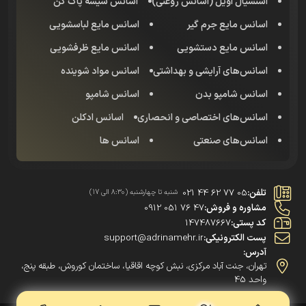
اسنشیال اویل (اسانس روغنی)
اسانس شیشه پاک کن
اسانس مایع جرم گیر
اسانس مایع لباسشویی
اسانس مایع دستشویی
اسانس مایع ظرفشویی
اسانس‌های آرایشی و بهداشتی
اسانس مواد شوینده
اسانس شامپو بدن
اسانس شامپو
اسانس‌های اختصاصی و انحصاری
اسانس‌ ادکلن
اسانس‌های صنعتی
اسانس ها
تلفن:
021 44 62 77 05
شنبه تا چهارشنبه (8:30 الی 17)
مشاوره و فروش:
0912 051 76 47
کد پستی:
147487667
پست الکترونیکی:
support@adrinamehr.ir
آدرس:
تهران، جنت آباد مرکزی، نبش کوچه اقاقیا، ساختمان کوروش، طبقه پنج،
واحد 45