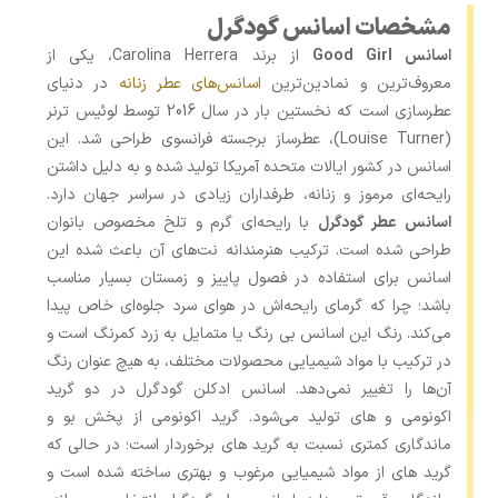
مشخصات اسانس گودگرل
اسانس Good Girl
از برند Carolina Herrera، یکی از
معروف‌ترین و نمادین‌ترین
اسانس‌های عطر زنانه
در دنیای
عطرسازی است که نخستین بار در سال 2016 توسط لوئیس ترنر
(Louise Turner)، عطرساز برجسته فرانسوی طراحی شد. این
اسانس در کشور ایالات متحده آمریکا تولید شده و به ‌دلیل داشتن
رایحه‌ای مرموز و زنانه، طرفداران زیادی در سراسر جهان دارد.
اسانس عطر گودگرل
با رایحه‌ای گرم و تلخ مخصوص بانوان
طراحی شده است. ترکیب هنرمندانه نت‌های آن باعث شده این
اسانس برای استفاده در فصول پاییز و زمستان بسیار مناسب
باشد؛ چرا که گرمای رایحه‌اش در هوای سرد جلوه‌ای خاص پیدا
می‌کند. رنگ این اسانس بی رنگ یا متمایل به زرد کمرنگ است و
در ترکیب با مواد شیمیایی محصولات مختلف، به هیچ عنوان رنگ
آن‌ها را تغییر نمی‌دهد. اسانس ادکلن گودگرل در دو گرید
اکونومی و های تولید می‌شود. گرید اکونومی از پخش بو و
ماندگاری کمتری نسبت به گرید های برخوردار است؛ در حالی که
گرید های از مواد شیمیایی مرغوب و بهتری ساخته شده است و