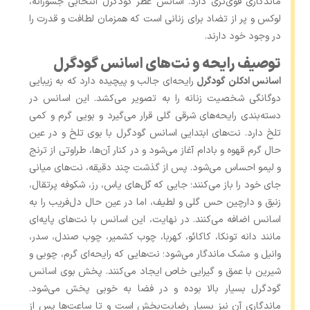
ماندگاری قوی‌تری دارد. اسانس عطر گودگرل انتخابی جسورانه،
لوکس و پر از تضاد برای زنانی است که همزمان لطافت و قدرت را
در وجود خود دارند.
توصیف رایحه و نت‌های اسانس گودگرل
اسانس ادکلن گودگرل
رایحه‌ای جالب و پیچیده دارد که به ‌زیبایی
دوگانگی شخصیت زنانه را به تصویر می‌کشد. این اسانس در
دسته‌بندی رایحه‌های شرقی گلی قرار می‌گیرد و بویی گرم و کمی
تلخ دارد. نت‌های ابتدایی اسانس گودگرل با بوی تلخ و در عین
حال گرم قهوه و بادام آغاز می‌شود و در کنار آن‌ها، طراوتی از ترنج
و لیمو احساس می‌شود. پس از گذشت چند دقیقه، نت‌های میانی
جای خود را باز می‌کنند؛ جایی که گل‌های یاس، رز، شکوفه پرتقال،
زنبق و دارچین حس گلی و لطیف، اما در عین حال دل‌فریب را به
اسانس اضافه می‌کنند. در نهایت، این اسانس با نت‌های پایه‌ای
مانند دانه تونکا، کاکائو، کهربا، چوب کشمیر، چوب صندل، سدر،
وانیل و مشک ماندگار می‌شود؛ نت‌هایی که رایحه‌ای گرم، چوبی و
شیرین با عمق و گیرایی خاص ایجاد می‌کنند. پخش بوی اسانس
گودگرل بسیار بالا بوده و در فضا به ‌خوبی پخش می‌شود.
ماندگاری آن نیز بسیار رضایت‌بخش است و تا ساعت‌ها پس از