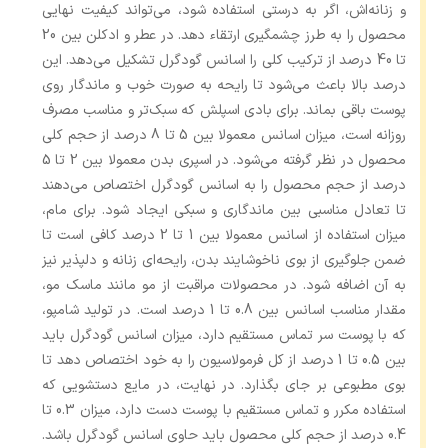
و زنانه‌اش، اگر به‌ درستی استفاده شود، می‌تواند کیفیت نهایی
محصول را به طرز چشمگیری ارتقاء دهد. در عطر و ادکلن بین 20
تا 40 درصد از ترکیب کلی را اسانس گودگرل تشکیل می‌دهد. این
درصد بالا باعث می‌شود تا رایحه‌ به ‌صورت خوب و ماندگار روی
پوست باقی بماند. برای بادی اسپلش که سبک‌تر و مناسب مصرف
روزانه است، میزان اسانس معمولا بین 5 تا 8 درصد از حجم کلی
محصول در نظر گرفته می‌شود. در اسپری بدن معمولا بین 2 تا 5
درصد از حجم محصول را به اسانس گودگرل اختصاص می‌دهند
تا تعادل مناسبی بین ماندگاری و سبکی ایجاد شود. برای مام،
میزان استفاده از اسانس معمولا بین 1 تا 2 درصد کافی است تا
ضمن جلوگیری از بوی ناخوشایند بدن، رایحه‌ای زنانه و دلپذیر نیز
به آن اضافه شود. در محصولات مراقبت از مو مانند ماسک مو،
مقدار مناسب اسانس بین 0.8 تا 1 درصد است. در تولید شامپو،
که با پوست سر تماس مستقیم دارد، میزان اسانس گودگرل باید
بین 0.5 تا 1 درصد از کل فرمولاسیون را به خود اختصاص دهد تا
بوی مطبوعی بر جای بگذارد. در نهایت، در مایع دستشویی که
استفاده مکرر و تماس مستقیم با پوست دست دارد، میزان 0.3 تا
0.4 درصد از حجم کلی محصول باید حاوی اسانس گودگرل باشد.