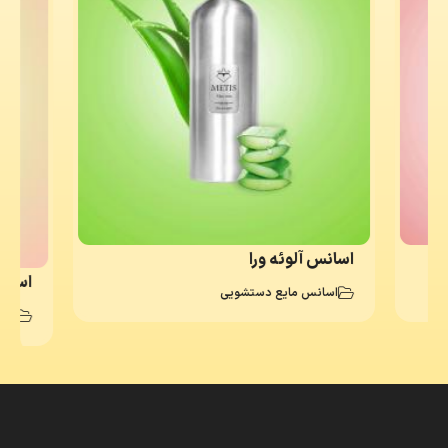
اسانس آلوئه ورا
اسانس گا
اسانس مایع دستشویی
اسا