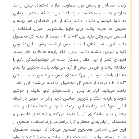
رایحه متعادل و پخش بوی مطلوب، نیاز به استفاده بیش از حد
ندارد و رعایت نسبت استاندارد باعث می‌شود که محصول نهایی
نه تنها خوشبو و دلپذیر باشد، بلکه از نظر اقتصادی هم بهینه و
مقرون ‌به ‌صرفه باشد. برای مایع لباسشویی، میزان استفاده از
اسانس دریم واش باید بین 0.3 تا 0.4 درصد از حجم کل محصول
باشد. این مقدار کافی است تا پس از شست‌وشو، لباس‌ها بویی
تازه و شیرین داشته باشند بدون آنکه رایحه غلیظ به نظر برسد.
افزودن کمتر از این مقدار ممکن است اثر خوشبوکنندگی لازم را
نداشته باشد و افزودن بیش از آن، می‌تواند باعث سنگینی یا عدم
تعادل رایحه شود. در نرم‌کننده‌های لباس نیز همین نسبت، یعنی
0.3 تا 0.4 درصد از حجم کل محصول، توصیه می‌شود. این مقدار
باعث می‌شود لباس‌ها پس از شست‌وشو نرم، لطیف و خوشبو
شوند و رایحه خنک و شیرین اسانس دریم واش به خوبی در الیاف
لباس نفوذ کند. رعایت این درصد، علاوه بر حفظ تعادل رایحه،
پخش بو و ماندگاری آن را بهینه می‌کند و تجربه‌ای دلنشین و
هماهنگ از لباس‌های معطر و تازه فراهم می‌آورد. استفاده صحیح از
این میزان اسانس همچنین تضمین می‌کند که کیفیت محصول
در هر دسته تولیدی یکنواخت باقی بماند و مصرف‌کننده همواره