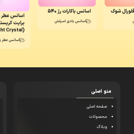
فلورال شوک
اسانس باکارات رژ 540
اسانس عطر 
اسانس بادی اسپلش
برایت کریست
(Bright Crystal)
اسانس عطر زن
منو اصلی
صفحه اصلی
محصولات
وبلاگ