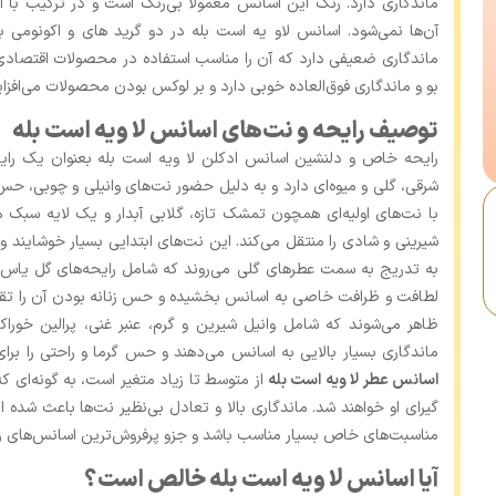
ماندگاری دارد. رنگ این اسانس معمولا بی‌رنگ است و در ترکیب با 
آن‌ها نمی‌شود. اسانس لاو یه است بله در دو گرید های و اکونومی ب
ماندگاری ضعیفی دارد که آن را مناسب استفاده در محصولات اقتصادی 
بو و ماندگاری فوق‌العاده خوبی دارد و بر لوکس بودن محصولات می‌افزای
توصیف رایحه و نت‌های اسانس لا ویه است بله
رایحه خاص و دلنشین اسانس ادکلن لا ویه است بله بعنوان یک رای
شرقی، گلی و میوه‌ای دارد و به دلیل حضور نت‌های وانیلی و چوبی، حس
با نت‌های اولیه‌ای همچون تمشک تازه، گلابی آبدار و یک لایه سبک 
شیرینی و شادی را منتقل می‌کند. این نت‌های ابتدایی بسیار خوشایند 
به تدریج به سمت عطرهای گلی می‌روند که شامل رایحه‌های گل یاس، 
لطافت و ظرافت خاصی به اسانس بخشیده و حس زنانه بودن آن را تقو
ظاهر می‌شوند که شامل وانیل شیرین و گرم، عنبر غنی، پرالین خور
ماندگاری بسیار بالایی به اسانس می‌دهند و حس گرما و راحتی را ب
اسانس عطر لا ویه است بله
از متوسط تا زیاد متغیر است، به گونه‌ای که
گیرای او خواهند شد. ماندگاری بالا و تعادل بی‌نظیر نت‌ها باعث شده
مناسبت‌های خاص بسیار مناسب باشد و جزو پرفروش‌ترین اسانس‌های زنا
آیا اسانس لا ویه است بله خالص است؟