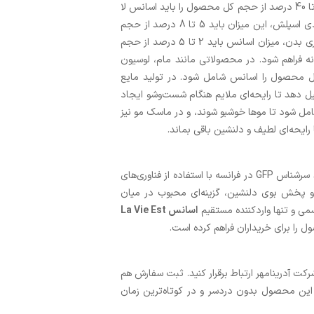
رایحه مطلوب و ایمنی محصول تأمین شود. در عطر و ادکلن، حدود 20 تا 40 درصد از حجم کل محصول را باید اسانس لا
ویه است بله تشکیل دهد تا رایحه‌ای قوی و ماندگار ایجاد شود. در بادی اسپلش، این میزان باید 5 تا 8 درصد از حجم
محصول را شامل شود تا عطر سبک‌تر و ملایم‌تری به دست آید. در اسپری بدن، میزان اسانس باید 2 تا 5 درصد از حجم
ه فراهم شود. در محصولاتی مانند مام، لوسیون
بوده و باید 1 تا 2 درصد از حجم کل محصول را اسانس شامل شود. در تولید مایع
از حجم محصول را تشکیل دهد تا رایحه‌ای ملایم هنگام شست‌وشو ایجاد
1 درصد از حجم محصول را شامل شود تا موها خوشبو شوند، و در ماسک مو نیز
در میان تولیدکنندگان معتبر جهانی، اسانس لا ویه است بله توسط برند سرشناس GFP در فرانسه با استفاده از فناوری‌های
 و پخش بوی دلنشین، گزینه‌ای محبوب در میان
ی و تنها واردکننده مستقیم
اسانس La Vie Est
 را برای خریداران فراهم کرده است.
ت آدرینامهر ارتباط برقرار کنید. ثبت سفارش هم
این محصول بدون دردسر و در کوتاه‌ترین زمان