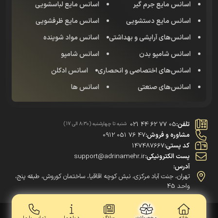
اسانس مایع جرم گیر
اسانس مایع لباسشویی
اسانس مایع دستشویی
اسانس مایع ظرفشویی
اسانس‌های آرایشی و بهداشتی
اسانس مواد شوینده
اسانس شامپو بدن
اسانس شامپو
اسانس‌های اختصاصی و انحصاری
اسانس‌ ادکلن
اسانس‌های صنعتی
اسانس ها
تلفن:
021 44 62 77 05
شنبه تا چهارشنبه (8:30 الی 17)
مشاوره و فروش:
0912 051 76 47
کد پستی:
147487667
پست الکترونیکی:
support@adrinamehr.ir
آدرس:
تهران، جنت آباد مرکزی، نبش کوچه اقاقیا، ساختمان کوروش، طبقه پنج،
واحد 45
تمام حقوق این وبسایت برای شرکت آدرینامهر محفوظ میباشد | 2021