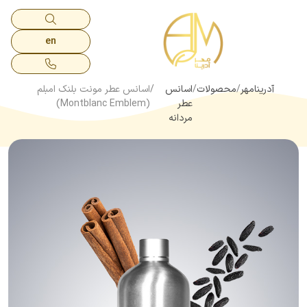
en
آدرینامهر
محصولات
اسانس
اسانس عطر مونت بلنک امبلم
عطر
(Montblanc Emblem)
مردانه