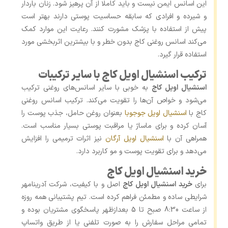
این اسانس ایمن نیست و باید کاملا از آن پرهیز شود. زنان باردار
و شیرده و افرادی که سابقه حساسیت پوستی دارند بهتر است
پیش از استفاده با پزشک مشورت کنند. رعایت این موارد کمک
می‌کند اسانس روغنی کاج بدون خطر و با بیشترین اثربخشی مورد
استفاده قرار گیرد.
ترکیب اسنشیال اویل کاج با سایر ترکیبات
اسنشیال اویل کاج
به‌ خوبی با سایر اسانس‌های روغنی ترکیب
می‌شود و خواص آن‌ها را تقویت می‌کند. ترکیب اسانس روغنی
کاج با
اسنشیال اویل جوجوبا
بعنوان روغن حامل، جذب پوست را
آسان کرده و برای ماساژ یا مراقبت پوستی بسیار مناسب است.
همراهی آن با
اسنشیال اویل آرگان
نیز اثرات ترمیمی را افزایش
می‌دهد و برای تقویت پوست و مو کاربرد دارد.
خرید اسنشیال اویل کاج
برای
خرید اسنشیال اویل کاج
اصل و با کیفیت، شرکت آدرینامهر
شرایطی ساده و مطمئن فراهم کرده است. تیم پشتیبانی همه روزه
از ساعت 8:30 صبح تا 5 بعدازظهر پاسخگوی مشتریان بوده و
تمامی مراحل سفارش را به صورت تلفنی یا از طریق واتساپ