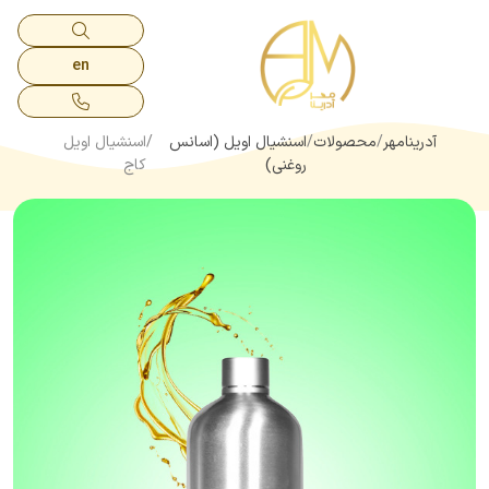
en
آدرینامهر
محصولات
اسنشیال اویل (اسانس
اسنشیال اویل
روغنی)
کاج