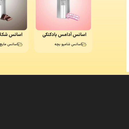
اسانس آدامس بادکنکی
اسانس شکل
اسانس آیس کول (Ice
اسانس شامپو بچه
اسانس مایع
ع دستشویی