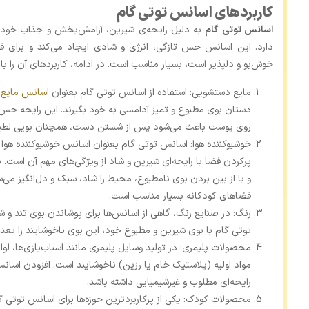
کاربردهای اسانس توتی گام
اسانس توتی گام
به دلیل رایحه‌ی شیرین، آرامش‌بخش و جذاب خود، د
دارد. این اسانس حس تازگی، انرژی و شادی ایجاد می‌کند و برای 
خوش‌بو و دلپذیر است، بسیار مناسب است. در ادامه، کاربردهای آن را با 
مایع دستشویی: استفاده از اسانس توتی گام بعنوان
اسانس مایع
دستان بوی مطبوع و تمیز آدامسی به خود بگیرند. این رایحه حس نر
روی پوست باعث می‌شود پس از شستن دست، همچنان بویی لطیف و
خوشبوکننده هوا: اسانس توتی گام بعنوان اسانس خوشبوکننده هوا ک
پرکردن فضا با رایحه‌ای شیرین و شاد از ویژگی‌های مهم آن اس
و با از بین بردن بوی نامطبوع، محیط را شاد، سبک و دل‌انگیز می‌سا
فضاهای کودکانه بسیار مناسب است.
رنگ: در صنایع رنگ، گاهی از اسانس‌ها برای پوشاندن بوی تند و ش
توتی گام با بوی شیرین و مطبوع خود، این بوی ناخوشایند را تعدیل 
محصولات پلیمری: در تولید وسایل پلیمری مانند اسباب‌بازی‌ها، لو
مواد اولیه (پلاستیک خام یا رزین) ناخوشایند است. افزودن اس
رایحه‌ای مطلوب و غیرشیمیایی داشته باشد.
محصولات کودک: یکی از پرکاربردترین حوزه‌ها برای اسانس توتی 