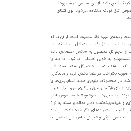
دک ایمن باشد. از این اسانس در شامپوها،
صوص اتاق کودک استفاده می‌شود. بوی آشنای
د.
ت رایحه‌ی مورد نظر متفاوت است. از آن‌جا که
 تا رایحه‌ای دل‌پذیر و متعادل ایجاد کند. در
داشتی مانند مایع دستشویی، معمولا بین 0.3 تا 0.4 درصد از حجم کل محصول به اسانس اختصاص داده
م شست‌وشو به ‌خوبی احساس می‌شود اما تند یا
آزاردهنده نیست. در خوشبوکننده‌های هوا نیز نسبت مصرف اسانس بین 0.3 تا 0.5 درصد از حجم کل متغیر است. این
 به‌ صورت یکنواخت در فضا پخش کرده و ماندگاری
د. در محصولات پلیمری مانند اسباب‌بازی‌ها یا
ه، دمای فرآیند و میزان بوگیری مورد نیاز تعیین
کودک یا اسپری‌های خوشبوکننده مخصوص اتاق
م و غیرتحریک‌کننده باقی بماند و بسته به نوع
وتی گام در محدوده‌های ذکر شده باعث می‌شود
 حفظ حس تازگی و شیرینی خاص این اسانس، با