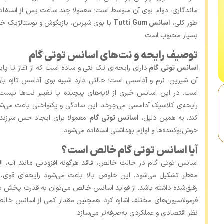
ماندگاری، دوام بوی آن متوسط است؛ معمولا چند ساعت پس از استفاده ه
‌طور کلی،
اسانس Tutti Gum
با بوی شیرین، بازیگوش و نوستالژیک خو
بسیار محبوب است.
توصیف رایحه و نت‌های اسانس توتی گام
اسانس توتی گام
دارای رایحه‌ای تک نتی و ساده است که از آغاز تا پای
آن شیرین، نرم و آدامسی است؛ حالتی دارد شبیه بوی آدامس تازه باز
است. در این اسانس خبری از لایه‌های پیچیده یا تغییر نت‌ها نیست
رایحه‌ی کلاسیک آدامسی می‌چرخد. این سادگی و یکنواختی باعث می‌ش
کند. به همین دلیل،
اسانس توتی گام
معمولا برای ایجاد حس سرزند
خوش‌بوکننده‌ها و لوازم بهداشتی استفاده می‌شود.
آیا اسانس توتی گام خالص است؟
اسانس توتی گام در حالت خالص، فاقد هرگونه افزودنی مانند آب، الک
معطر تشکیل می‌شود. این خلوص بالا باعث می‌شود رایحه‌ای قوی، 
رقیق‌شده داشته باشد. از فواید اسانس خالص می‌توان به قدرت پخش بیشت
فرمولاسیون‌های مختلف اشاره کرد. همچنین مقدار کمی از اسانس خالص
نظر اقتصادی و عملکردی به‌صرفه‌تر می‌سازد.