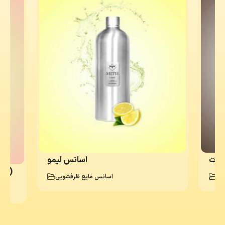
لات
اسانس لیمو
اسانس گ
یی
اسانس مایع ظرفشویی