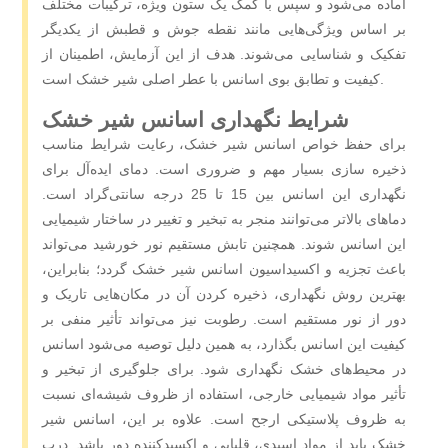
آماده می‌شود و سپس با کمک یک ستون ویژه، ترکیبات مختلف
بر اساس ویژگی‌هایی مانند نقطه جوش و قطبش از یکدیگر
تفکیک و شناسایی می‌شوند. هدف از این آزمایش، اطمینان از
کیفیت و تطابق بوی اسانس با عطر اصلی شیر خشک است.
شرایط نگهداری اسانس شیر خشک
برای حفظ خواص اسانس شیر خشک، رعایت شرایط مناسب
ذخیره ‌سازی بسیار مهم و ضروری است. دمای ایده‌آل برای
نگهداری این اسانس بین 15 تا 25 درجه سانتی‌گراد است.
دماهای بالاتر می‌توانند منجر به تبخیر و تغییر در ساختار شیمیایی
این اسانس شوند. همچنین تابش مستقیم نور خورشید می‌تواند
باعث تجزیه و اکسیداسیون اسانس شیر خشک گردد؛ بنابراین،
بهترین روش نگهداری، ذخیره کردن آن در مکان‌هایی تاریک و
دور از نور مستقیم است. رطوبت نیز می‌تواند تأثیر منفی بر
کیفیت این اسانس بگذارد، به همین دلیل توصیه می‌شود اسانس
در محیط‌های خشک نگهداری شود. برای جلوگیری از تبخیر و
تأثیر مواد شیمیایی خارجی، استفاده از ظروف شیشه‌ای نسبت
به ظروف پلاستیکی ارجح است. علاوه بر این، اسانس شیر
خشک باید از مواد اسیدی، قلیایی و اکسیدکننده دور باشد. درب