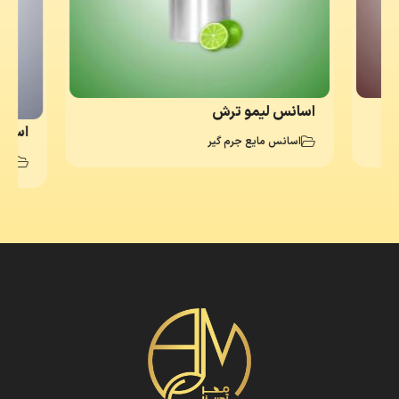
اسانس لیمو ترش
اسانس
اسانس مایع جرم گیر
اسا