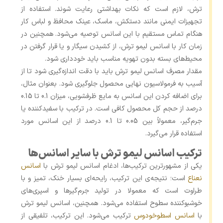
ترش، لازم است که نکات بهداشتی رعایت شوند. استفاده از
تجهیزات ایمنی مانند دستکش، ماسک، عینک محافظ و لباس کار
هنگام تماس مستقیم با این اسانس توصیه می‌شود. همچنین در
زمان کار با اسانس لیمو ترش، از کشیدن سیگار و یا قرار گرفتن در
محیط‌های بسته بدون تهویه مناسب باید خودداری شود.
مقدار مصرف اسانس لیمو ترش باید با دقت اندازه‌گیری شود تا از
آسیب به فرمولاسیون نهایی محصول جلوگیری شود. بعنوان مثال،
برای اضافه کردن این اسانس به مایع ظرفشویی، میزان 0.1 تا 0.15
درصد از حجم کل محصول کافی است. در ترکیب با سفیدکننده‌ یا
جرم‌گیر، معمولاً بین 0.05 تا 0.1 درصد از این اسانس مورد
استفاده قرار می‌گیرد.
ترکیب اسانس لیمو ترش با سایر اسانس‌ها
یکی از مشهورترین ترکیب‌ها، ادغام اسانس لیمو ترش با
اسانس
نعناع
است؛ نتیجه‌ی این ترکیب، رایحه‌ای بسیار خنک، تمیز و با
طراوت است که معمولا در تولید جرم‌گیرها و اسپری‌های
خوشبوکننده سطوح استفاده می‌شود. همچنین، اسانس لیمو ترش
با
اسانس اسطوخودوس
ترکیب می‌شود. این ترکیب، تلفیقی از