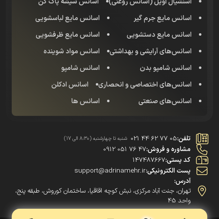
اسنشیال اویل (اسانس روغنی)
اسانس شیشه پاک کن
اسانس مایع جرم گیر
اسانس مایع لباسشویی
اسانس مایع دستشویی
اسانس مایع ظرفشویی
اسانس‌های آرایشی و بهداشتی
اسانس مواد شوینده
اسانس شامپو بدن
اسانس شامپو
اسانس‌های اختصاصی و انحصاری
اسانس‌ ادکلن
اسانس‌های صنعتی
اسانس ها
تلفن:
021 44 62 77 05
شنبه تا چهارشنبه (8:30 الی 17)
مشاوره و فروش:
0912 051 76 47
کد پستی:
147487667
پست الکترونیکی:
support@adrinamehr.ir
آدرس:
تهران، جنت آباد مرکزی، نبش کوچه اقاقیا، ساختمان کوروش، طبقه پنج،
واحد 45