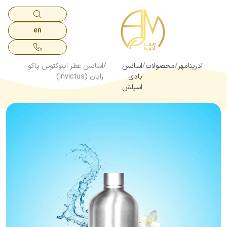
en
آدرینامهر
محصولات
اسانس
اسانس عطر اینوکتوس پاکو
بادی
رابان (Invictus)
اسپلش