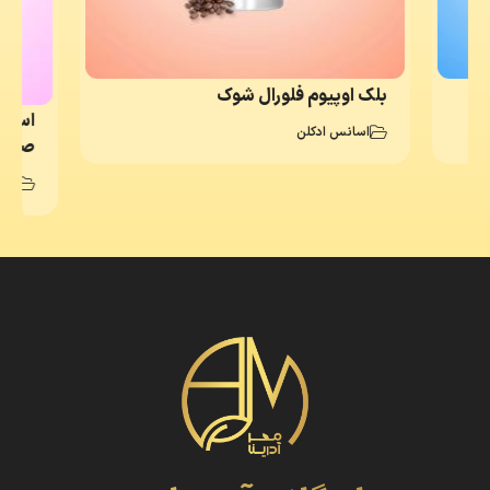
بلک اوپیوم فلورال شوک
اسانس
اسانس‌ ادکلن
صورتی (rystal
اسا