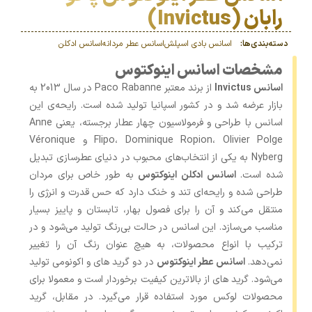
رابان (Invictus)
دسته‌بندی‌ها:
اسانس بادی اسپلش
اسانس عطر مردانه
اسانس‌ ادکلن
مشخصات اسانس اینوکتوس
اسانس Invictus
از برند معتبر Paco Rabanne در سال 2013 به
بازار عرضه شد و در کشور اسپانیا تولید شده است. رایحه‌ی این
اسانس با طراحی و فرمولاسیون چهار عطار برجسته، یعنی Anne
Flipo، Dominique Ropion، Olivier Polge و Véronique
Nyberg به یکی از انتخاب‌های محبوب در دنیای عطرسازی تبدیل
شده است.
اسانس ادکلن اینوکتوس
به طور خاص برای مردان
طراحی شده و رایحه‌ای تند و خنک دارد که حس قدرت و انرژی را
منتقل می‌کند و آن را برای فصول بهار، تابستان و پاییز بسیار
مناسب می‌سازد. این اسانس در حالت بی‌رنگ تولید می‌شود و در
ترکیب با انواع محصولات، به هیچ عنوان رنگ آن را تغییر
نمی‌دهد.
اسانس عطر اینوکتوس
در دو گرید های و اکونومی تولید
می‌شود. گرید های از بالاترین کیفیت برخوردار است و معمولا برای
محصولات لوکس مورد استفاده قرار می‌گیرد. در مقابل، گرید