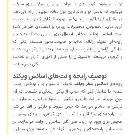
تولید می‌شود. گرید های با مواد شیمیایی مرغوبی‌تری ساخته
می‌شود که پخش بو و ماندگاری فوق‌العاده‌ خوبی را ارائه می‌دهد.
در مقابل، گرید اکونومی با پخش بو و ماندگاری کمترش نسبت به
گرید های، مخصوص محصولات روزمره و اقتصادی طراحی شده
است.
اسانس ویکند
انتخابی ایده‌آل برای بانوانی‌ست که به دنبال
رایحه‌ای لطیف، زنانه، ملایم و طبیعت‌محور هستند؛ زنانی که
سادگی، آرامش و وقار را به‌ جای رایحه‌های تند و اغواگر می‌پسندند
و ترجیح می‌دهند حضورشان با حسی از تمیزی، تازگی و لطافت
گلی همراه باشد.
توصیف رایحه و نت‌های اسانس ویکند
رایحه‌ی
اسانس عطر ویکند
لطیف، دلنشین و آرام‌بخش است؛
عطری با ساختار گلی که حسی از پاکی، زنانگی و طبیعت در آن
موج می‌زند. در نت آغازین، ترکیبی از شیره درختان، ماندارین و
نارنگی به مشام می‌رسد که حس طراوت و تازگی را القا می‌کند.
این رایحه‌های مرکباتی در کنار شیره‌ی گیاهی، زمینه‌ای روشن و
طبیعی برای ورود به رایحه‌های گلی اسانس را فراهم می‌سازند. در
نت میانی، رایحه‌های رز وحشی، شکوفه هلو، بنفشه، زنبق، سنبل و