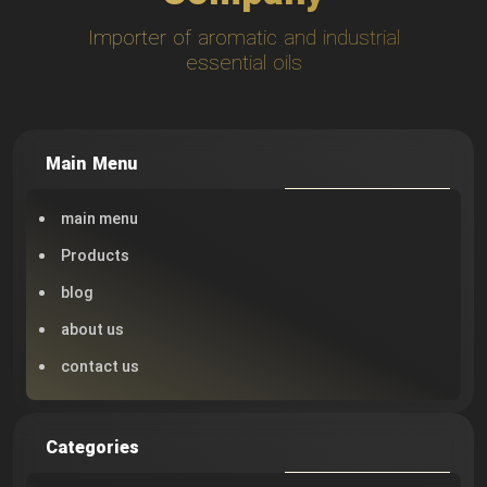
Importer of aromatic and industrial
essential oils
Main Menu
main menu
Products
blog
about us
contact us
Categories