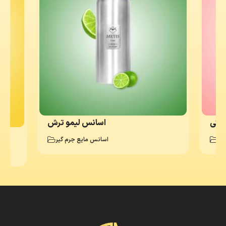
نکی
اسانس لیمو ترش
چه
اسانس مایع جرم گیر