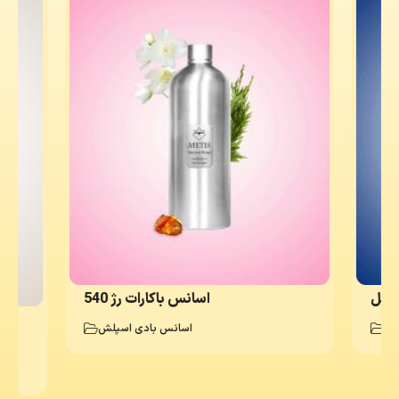
 شنل
اسانس باکارات رژ 540
لش
اسانس بادی اسپلش