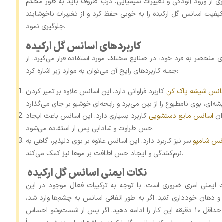
ی از ورود آلودگی و تغییرات شیمیایی، درب ظروف باید به‌ طور محکم
یفیت اسانس گل ارکیده را به‌ خوبی حفظ کرد و از تغییرات ناخوشایند
جلوگیری نمود.
کاربردهای اسانس گل ارکیده
 منحصر به ‌فرد خود، در صنایع مختلف مورد استفاده قرار می‌گیرد. از
جمله کاربردهای رایج آن می‌توان به موارد زیر اشاره کرد:
انس شیشه پاک کن
کاربرد فراوانی دارد. این اسانس علاوه بر تمیز کردن
ان
اسانس مایع دستشویی
کاربرد بسیاری دارد. این اسانس باعث ایجاد
حس طراوت و شادابی پس از استفاده می‌شود.
نس شامپو
سر نیز کاربرد دارد. این اسانس علاوه بر بوی دلپذیر، گاهی به
نرم‌کنندگی و ایجاد حس لطافت بر موها نیز کمک می‌کند.
نکات ایمنی اسانس گل ارکیده
ات ایمنی امری ضروری است. با توجه به ترکیبات فعال موجود در این
 دهان خودداری کنید. اگر به ‌طور اتفاقی اسانس به چشم‌ها وارد شد،
باید فوراً چشم‌ها را با آب سرد شست‌وشو دهید و حداقل ۱۰ دقیقه این کار را ادامه دهید. اگر پس از شست‌وشو احساس